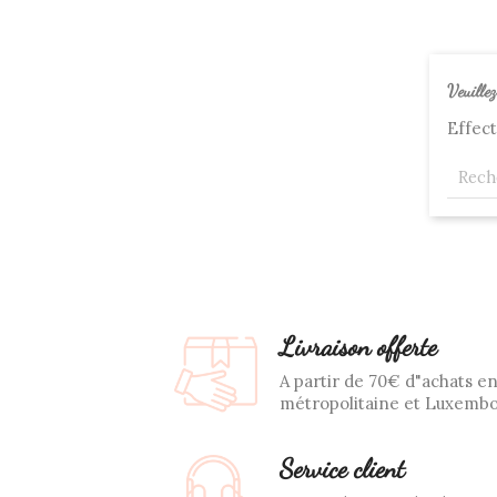
Veuille
Effec
Livraison offerte
A partir de 70€ d"achats e
métropolitaine et Luxemb
Service client