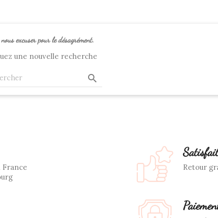
z nous excuser pour le désagrément.
tuez une nouvelle recherche

Satisfai
n France
Retour gra
ourg
Paiement