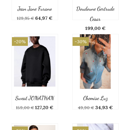
Jean Jane Furano
Doudoune Gertrude
Prix
Prix
64,97 €
Cesar
129,95 €
de
Prix
199,00 €
base
-20%
-30%
Sweat JONATHAN
Chemise Luz
Prix
Prix
Prix
Prix
127,20 €
34,93 €
159,00 €
49,90 €
de
de
base
base