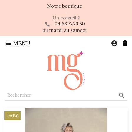
Notre boutique
-
Un conseil ?
04.66.77.70.50
du
mardi au samedi

MENU
account_circle

-50%