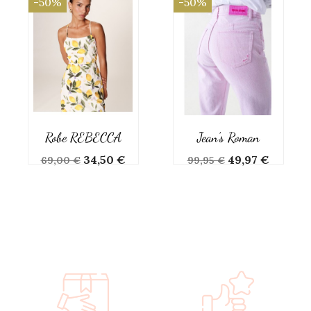
-50%
-50%
Robe REBECCA
Jean's Roman
Prix
Prix
Prix
Prix
34,50 €
49,97 €
69,00 €
99,95 €
de
de
base
base