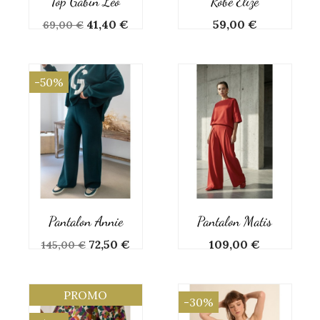
Top Gabin Leo
Robe Elize
Prix
Prix
Prix
41,40 €
59,00 €
69,00 €
de
base
-50%
Pantalon Annie
Pantalon Matis
Prix
Prix
Prix
72,50 €
109,00 €
145,00 €
de
base
PROMO
-30%