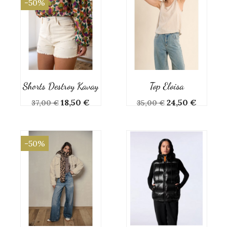
-50%
Shorts Destroy Kavay
Top Eloisa
Prix
Prix
Prix
Prix
18,50 €
24,50 €
37,00 €
35,00 €
de
de
base
base
-50%