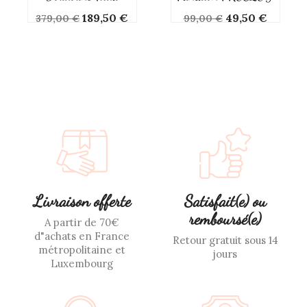
Prix
Prix
Prix
Prix
189,50 €
49,50 €
379,00 €
99,00 €
de
de
base
base
Livraison offerte
Satisfait(e) ou
remboursé(e)
A partir de 70€
d"achats en France
Retour gratuit sous 14
métropolitaine et
jours
Luxembourg