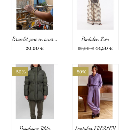
Bracelet jonc en acier...
Pantalon Lior
Prix
Prix
Prix
20,00 €
44,50 €
89,00 €
de
base
-50%
-50%
Doudoune Tilda
Pantalon PRESLEY