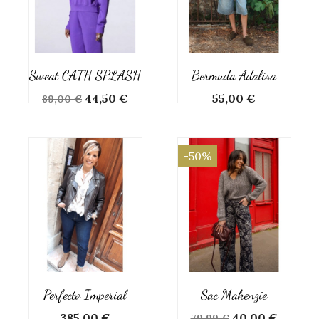
Sweat CATH SPLASH
Bermuda Adalisa
Prix
Prix
Prix
44,50 €
55,00 €
89,00 €
de
base
-50%
Perfecto Imperial
Sac Makenzie
Prix
Prix
Prix
385,00 €
40,00 €
79,99 €