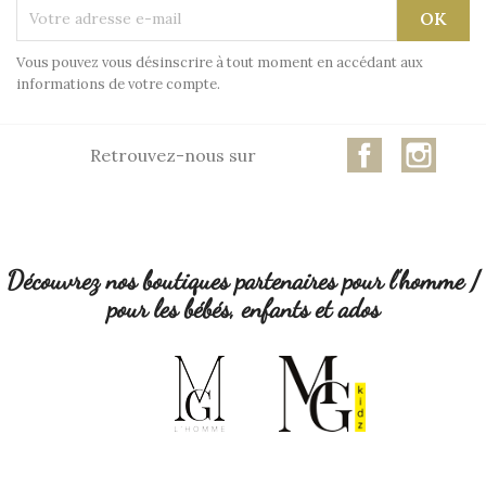
Vous pouvez vous désinscrire à tout moment en accédant aux
informations de votre compte.
Facebook
Insta
Retrouvez-nous sur
Découvrez nos boutiques partenaires pour l'homme /
pour les bébés, enfants et ados