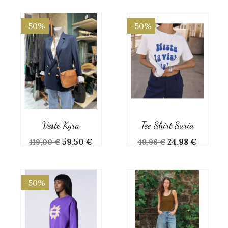
-50%
-50%
Veste Kyra
Tee Shirt Suria
Prix
Prix
Prix
Prix
59,50 €
24,98 €
119,00 €
49,96 €
de
de
base
base
-50%