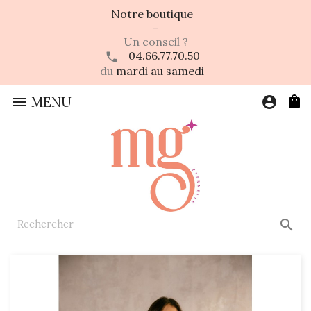
Notre boutique
-
Un conseil ?
04.66.77.70.50
du
mardi au samedi

MENU
account_circle
