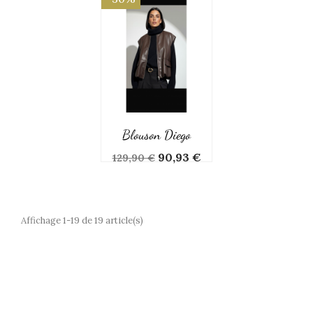
Blouson Diego
Prix
Prix
90,93 €
129,90 €
de
base
Affichage 1-19 de 19 article(s)