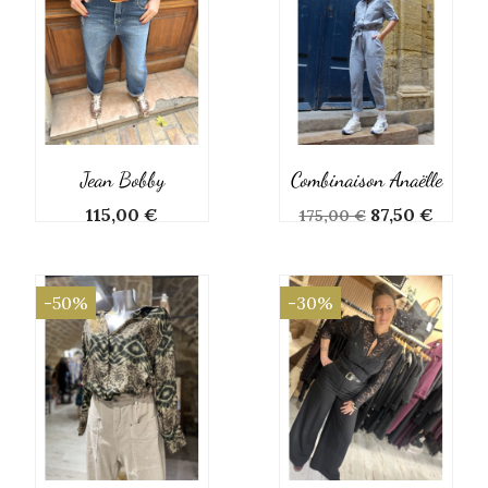
Jean Bobby
Combinaison Anaëlle
Prix
Prix
Prix
115,00 €
87,50 €
175,00 €
de
base
-50%
-30%