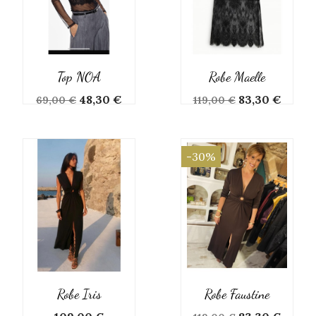
Top NOA
Robe Maelle
Prix
Prix
Prix
Prix
48,30 €
83,30 €
69,00 €
119,00 €
de
de
base
base
-30%
Robe Iris
Robe Faustine