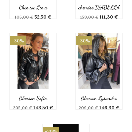
Chemise Lima
chemise ISABELLA
Prix
Prix
Prix
Prix
52,50 €
111,30 €
105,00 €
159,00 €
de
de
base
base
-30%
-30%
Blouson Sofia
Blouson Lysandro
Prix
Prix
Prix
Prix
143,50 €
146,30 €
205,00 €
209,00 €
de
de
base
base
-30%