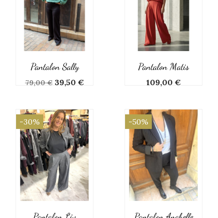
Pantalon Sally
Pantalon Matis
Prix
Prix
Prix
39,50 €
109,00 €
79,00 €
de
base
-30%
-50%
Pantalon Liv
Pantalon Anabelle