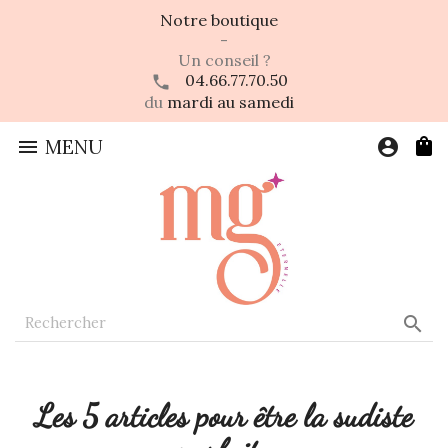
Notre boutique
-
Un conseil ?
04.66.77.70.50
du
mardi au samedi

MENU
account_circle

Les 5 articles pour être la sudiste