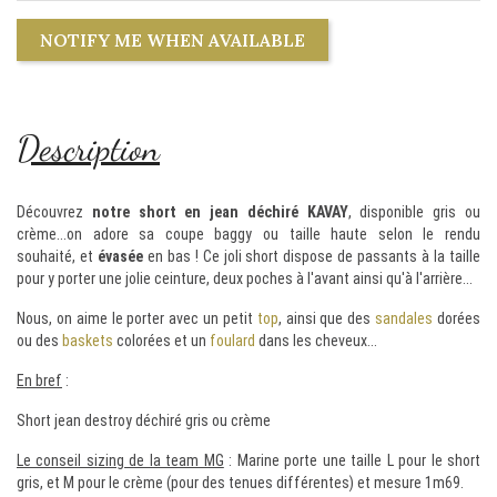
NOTIFY ME WHEN AVAILABLE
Description
Découvrez
notre short en jean déchiré KAVAY
, disponible gris ou
crème...on adore sa coupe baggy ou taille haute selon le rendu
souhaité, et
évasée
en bas ! Ce joli short dispose de passants à la taille
pour y porter une jolie ceinture, deux poches à l'avant ainsi qu'à l'arrière...
Nous, on aime le porter avec un petit
top
, ainsi que des
sandales
dorées
ou des
baskets
colorées et un
foulard
dans les cheveux...
En bref
:
Short jean destroy déchiré gris ou crème
Le conseil sizing de la team MG
: Marine porte une taille L pour le short
gris, et M pour le crème (pour des tenues différentes) et mesure 1m69.