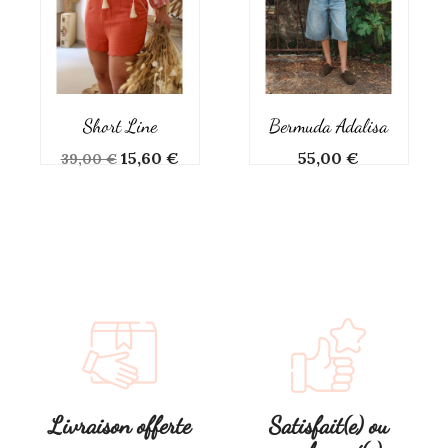
Short Line
Bermuda Adalisa
Prix
Prix
Prix
15,60 €
55,00 €
39,00 €
de
base
Livraison offerte
Satisfait(e) ou