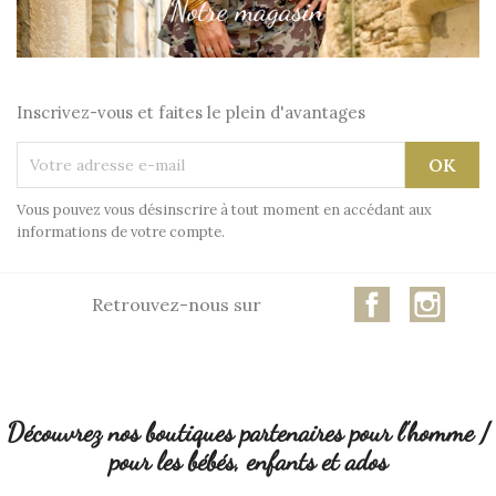
Inscrivez-vous et faites le plein d'avantages
Vous pouvez vous désinscrire à tout moment en accédant aux
informations de votre compte.
Facebook
Insta
Retrouvez-nous sur
Découvrez nos boutiques partenaires pour l'homme /
pour les bébés, enfants et ados