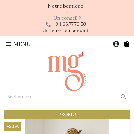
Notre boutique
-
Un conseil ?
04.66.77.70.50
du
mardi au samedi

MENU
account_circle

PROMO
-50%