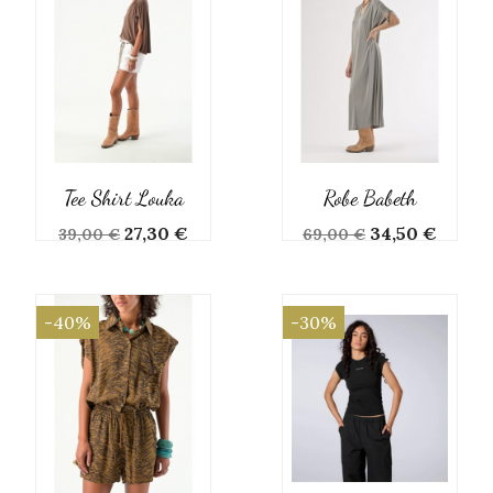
Tee Shirt Louka
Robe Babeth
Prix
Prix
Prix
Prix
27,30 €
34,50 €
39,00 €
69,00 €
de
de
base
base
-40%
-30%