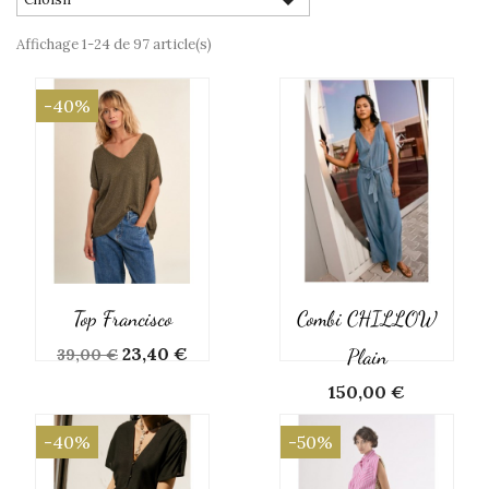

Affichage 1-24 de 97 article(s)
-40%
Top Francisco
Combi CHILLOW
Prix
Prix
23,40 €
Plain
39,00 €
de
Prix
150,00 €
base
-40%
-50%