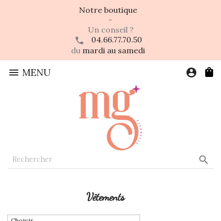
Notre boutique
-
Un conseil ?
04.66.77.70.50
du
mardi au samedi

MENU
account_circle

Vêtements
Choisir