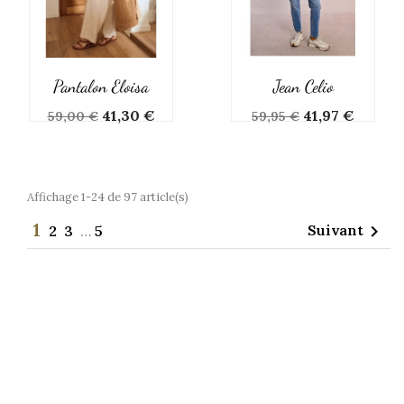
Pantalon Eloisa
Jean Celio
Prix
Prix
Prix
Prix
41,30 €
41,97 €
59,00 €
59,95 €
de
de
base
base
Affichage 1-24 de 97 article(s)
1
Suivant

2
3
…
5