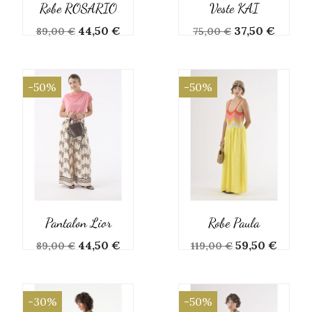
Robe ROSARIO
Veste KAI
Prix
Prix
Prix
Prix
44,50 €
37,50 €
89,00 €
75,00 €
de
de
base
base
-50%
-50%
Pantalon Lior
Robe Paula
Prix
Prix
Prix
Prix
44,50 €
59,50 €
89,00 €
119,00 €
de
de
base
base
-30%
-50%