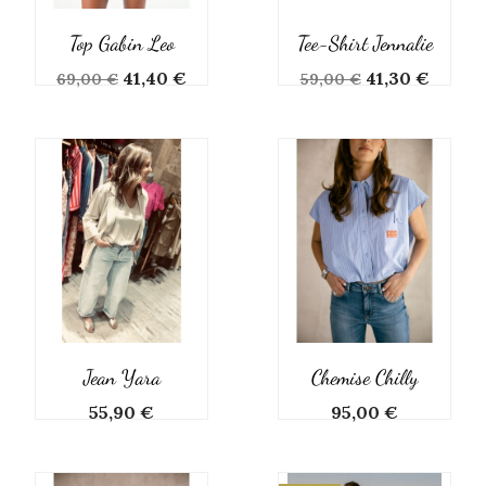
Top Gabin Leo
Tee-Shirt Jennalie
Prix
Prix
Prix
Prix
41,40 €
41,30 €
69,00 €
59,00 €
de
de
base
base
Jean Yara
Chemise Chilly
Prix
Prix
55,90 €
95,00 €