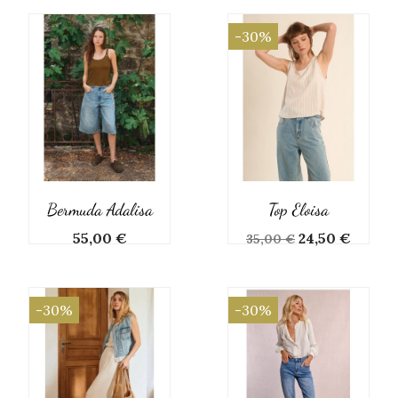
-30%
Bermuda Adalisa
Top Eloisa
Prix
Prix
Prix
55,00 €
24,50 €
35,00 €
de
base
-30%
-30%