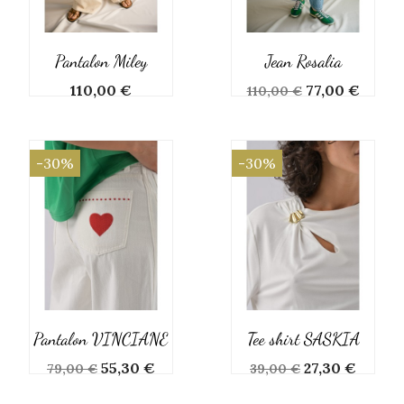
Pantalon Miley
Jean Rosalia
Prix
Prix
Prix
110,00 €
77,00 €
110,00 €
de
base
-30%
-30%
Pantalon VINCIANE
Tee shirt SASKIA
Prix
Prix
Prix
Prix
55,30 €
27,30 €
79,00 €
39,00 €
de
de
base
base