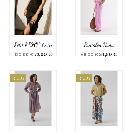
Robe RIZOE linen
Pantalon Nami
Prix
Prix
Prix
Prix
72,00 €
34,50 €
120,00 €
69,00 €
de
de
base
base
-50%
-50%