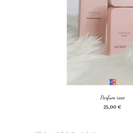
Parfum rose
Prix
25,00 €