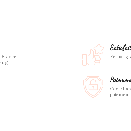
Satisfai
n France
Retour gra
ourg
Paiement
Carte ban
paiement 