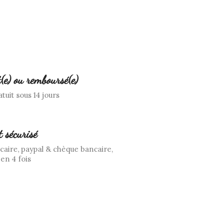
t(e) ou remboursé(e)
tuit sous 14 jours
 sécurisé
caire, paypal & chèque bancaire,
en 4 fois