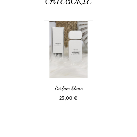
CATÉGORIE
Parfum blanc
Prix
25,00 €