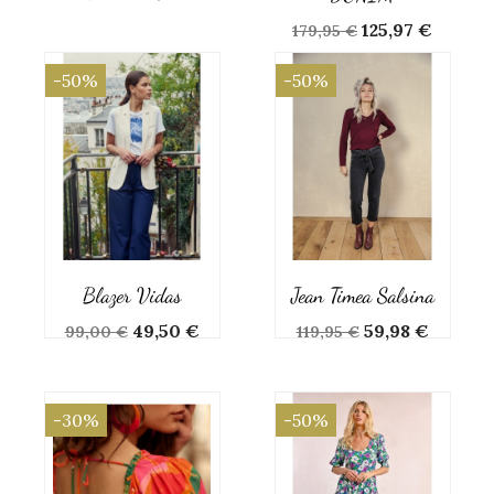
de
Prix
Prix
125,97 €
179,95 €
base
de
base
-50%
-50%
Blazer Vidas
Jean Timea Salsina
Prix
Prix
Prix
Prix
49,50 €
59,98 €
99,00 €
119,95 €
de
de
base
base
-30%
-50%