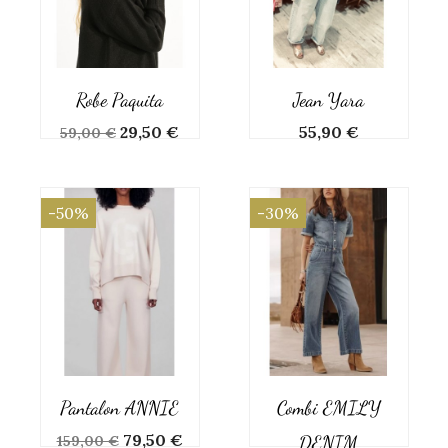
Robe Paquita
Jean Yara
Prix
Prix
Prix
29,50 €
55,90 €
59,00 €
de
base
-50%
-30%
Pantalon ANNIE
Combi EMILY
Prix
Prix
79,50 €
DENIM
159,00 €