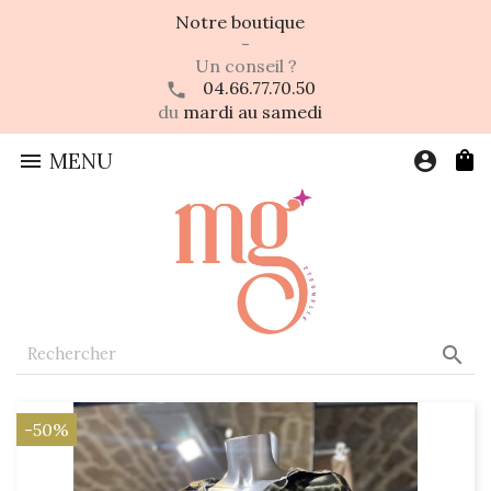
Notre boutique
-
Un conseil ?
04.66.77.70.50
du
mardi au samedi

MENU
account_circle

-50%