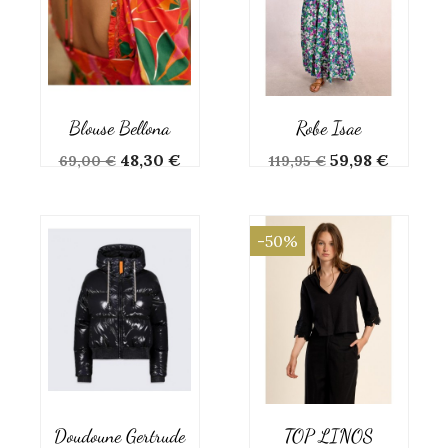
Blouse Bellona
Robe Isae
Prix
Prix
Prix
Prix
48,30 €
59,98 €
69,00 €
119,95 €
de
de
base
base
-50%
Doudoune Gertrude
TOP LINOS