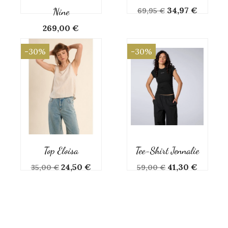
Prix
Prix
34,97 €
Nine
69,95 €
de
Prix
269,00 €
base
-30%
-30%
Top Eloisa
Tee-Shirt Jennalie
Prix
Prix
Prix
Prix
24,50 €
41,30 €
35,00 €
59,00 €
de
de
base
base